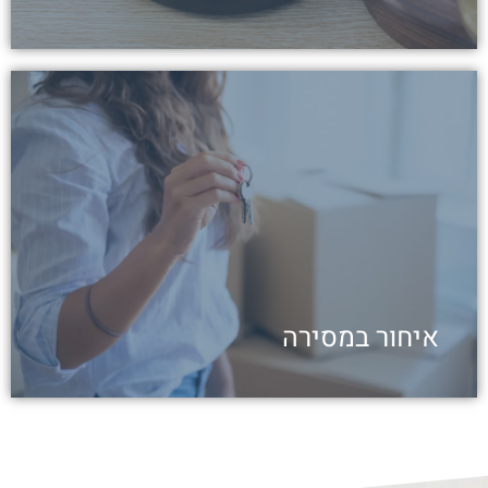
קיבלו דירה באיחור ועם ליקויים
בני זוג רכשו דירה דו-מפלסית בפרויקט תמ"א 38
בחיפה. תביעה שהגישו נגד החברה הקבלנית
התקבלה באופן חלקי, והיא תשלם להם כ-300 אלף
שקל
לכתבה
איחור במסירה