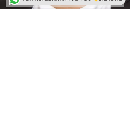
שליחת ההודעה
עו"ד טל-אור מארדכייב