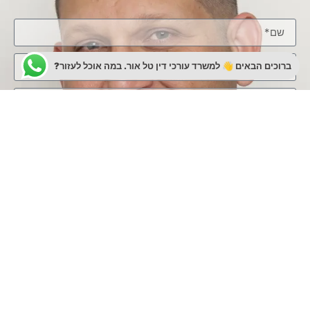
ברוכים הבאים 👋 למשרד עורכי דין טל אור. במה אוכל לעזור?
שליחת ההודעה